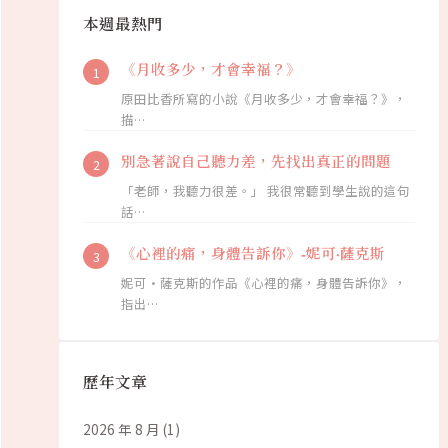
本週最熱門
《月收多少，才會幸福？》
原田比香所寫的小說《月收多少，才會幸福？》，
描…
別急著說自己聽力差，先找出真正的問題
「老師，我聽力很差。」 我很常聽到學生說的這句
話…
《心裡的痛，身體告訴你》-妮可·薩克斯
妮可·薩克斯的作品《心裡的痛，身體告訴你》，
指出…
歷年文章
2026 年 8 月
(1)