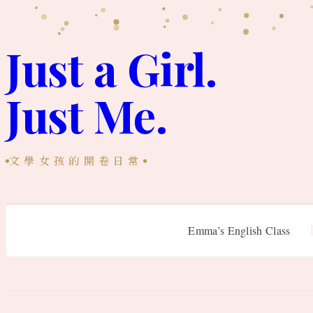
跳
至
Just a Girl.
主
Just Me.
要
內
容
文學女孩的開卷日常
Emma’s English Class