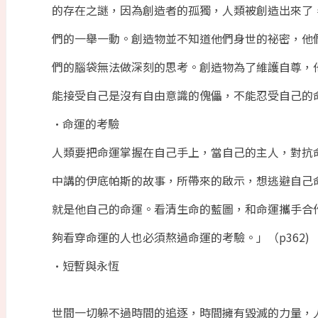
的存在之謎，因為創造者的孤獨，人類被創造出來了
們的一舉一動。創造物並不知道他們身世的祕密，他
們的腦袋無法做深刻的思考。創造物為了維護自尊，
能接受自己是沒有自由意識的傀儡，不能忍受自己的
•命運的考驗
人類要把命運掌握在自己手上，當自己的主人，對抗
中講的伊底帕斯的故事，所帶來的啟示，想逃避自己
就是他自己的命運。看清生命的藍圖，和命運攜手合
夠看穿命運的人也必須熬過命運的考驗。」（p362)
•短暫與永恆
世間一切躲不過時間的追逐，時間擁有毀滅的力量，