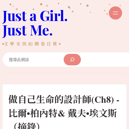
跳
Just a Girl.
至
主
Just Me.
要
內
文學女孩的開卷日常
容
Search
做自己生命的設計師(Ch8) -
比爾•柏內特& 戴夫•埃文斯
（摘錄）