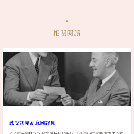
相關閱讀
感受謬見& 意圖謬見
＜＜感受謬見＞＞-維姆薩特&比爾茲利 新批評派為絕對文本中心的