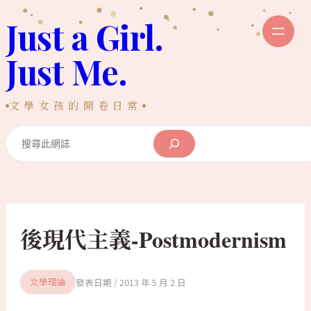
跳
Just a Girl.
至
主
Just Me.
要
內
文學女孩的開卷日常
容
Search
後現代主義-Postmodernism
2013 年 5 月 2 日
文學理論