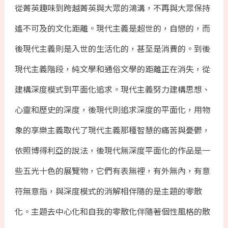
從菁英趣味到跨越菁英與大眾的鴻溝，不再與大眾保持
遙不可及的文化距離。現代主義是超世的，自戀的，而
後現代主義則是入世的生活化的，甚至是消費的。到後
現代主義階段，純文學和通俗文學的距離正在消失，從
建構深度模式到平面化追求。現代主義努力建構思想、
心靈和歷史的深度，後現代則追求深度的平面化，用物
象的享樂主義取代了現代主義那種智慧的痛苦與憂鬱，
依照博得利亞的說法，後現代無深度平面化的作品是一
些五光十色的展覽物，它們有表無裡，有外無內，有意
符無意指，與深度模式的消解相伴隨的是主題的零散
化。主題去中心化和自我的零散化伴隨著個性風格的散