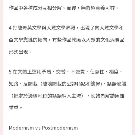
作品中各種成分互相分解、顛覆，無終極意義可尋。
4.打破菁英文學與大眾文學界限，出現了向大眾文學和
亞文學靠攏的傾向，有些作品乾脆以大眾的文化消費品
形式出現。
5.在文體上運用矛盾、交替、不連貫、任意性、極度、
短路、反體裁（破壞體裁的公認特點和邊界)、話語膨脹
（把處於邊緣地位的話語納入主流），使讀者解讀困難
重重。
Modernism v.s Postmodernism