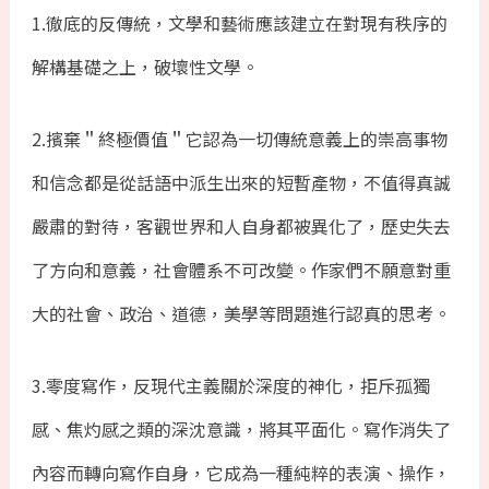
1.徹底的反傳統，文學和藝術應該建立在對現有秩序的
解構基礎之上，破壞性文學。
2.擯棄＂終極價值＂它認為一切傳統意義上的崇高事物
和信念都是從話語中派生出來的短暫產物，不值得真誠
嚴肅的對待，客觀世界和人自身都被異化了，歷史失去
了方向和意義，社會體系不可改變。作家們不願意對重
大的社會、政治、道德，美學等問題進行認真的思考。
3.零度寫作，反現代主義關於深度的神化，拒斥孤獨
感、焦灼感之類的深沈意識，將其平面化。寫作消失了
內容而轉向寫作自身，它成為一種純粹的表演、操作，