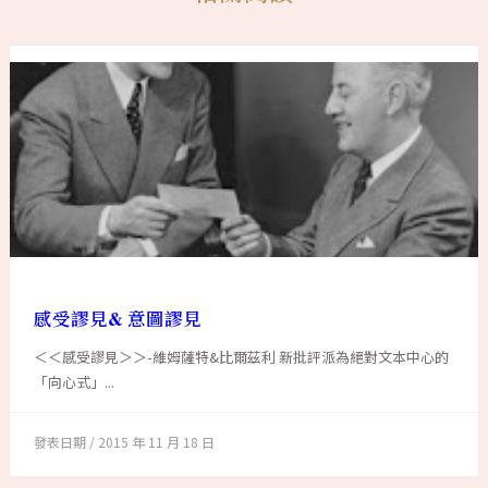
感受謬見& 意圖謬見
＜＜感受謬見＞＞-維姆薩特&比爾茲利 新批評派為絕對文本中心的
「向心式」...
2015 年 11 月 18 日