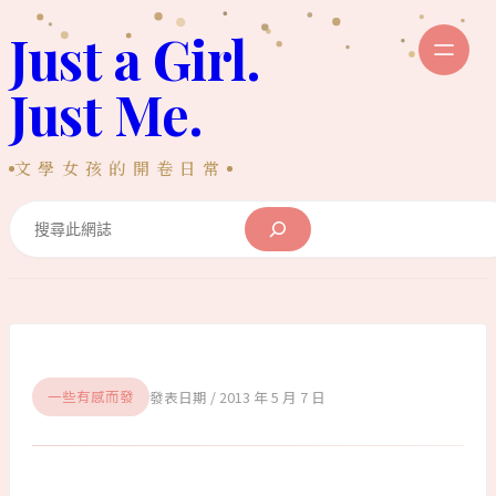
跳
Just a Girl.
至
主
Just Me.
要
內
文學女孩的開卷日常
容
Search
2013 年 5 月 7 日
一些有感而發