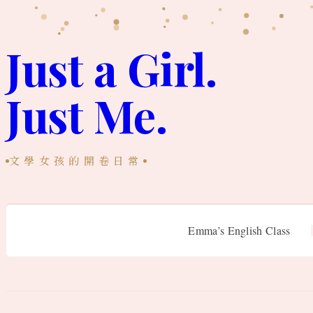
跳
至
Just a Girl.
主
Just Me.
要
內
容
文學女孩的開卷日常
Emma’s English Class