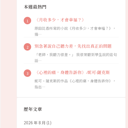
本週最熱門
《月收多少，才會幸福？》
原田比香所寫的小說《月收多少，才會幸福？》，
描…
別急著說自己聽力差，先找出真正的問題
「老師，我聽力很差。」 我很常聽到學生說的這句
話…
《心裡的痛，身體告訴你》-妮可·薩克斯
妮可·薩克斯的作品《心裡的痛，身體告訴你》，
指出…
歷年文章
2026 年 8 月
(1)