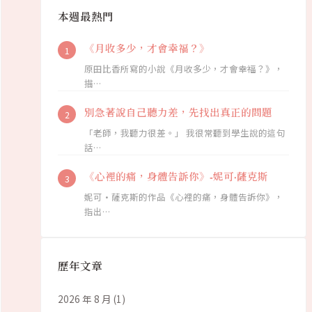
本週最熱門
《月收多少，才會幸福？》
原田比香所寫的小說《月收多少，才會幸福？》，
描…
別急著說自己聽力差，先找出真正的問題
「老師，我聽力很差。」 我很常聽到學生說的這句
話…
《心裡的痛，身體告訴你》-妮可·薩克斯
妮可·薩克斯的作品《心裡的痛，身體告訴你》，
指出…
歷年文章
2026 年 8 月
(1)