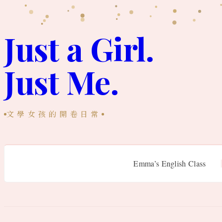
跳
至
Just a Girl.
主
Just Me.
要
內
容
文學女孩的開卷日常
Emma’s English Class