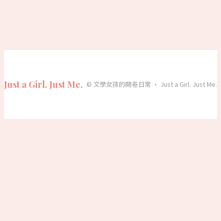
Just a Girl. Just Me.
© 文學女孩的開卷日常 · Just a Girl. Just Me.