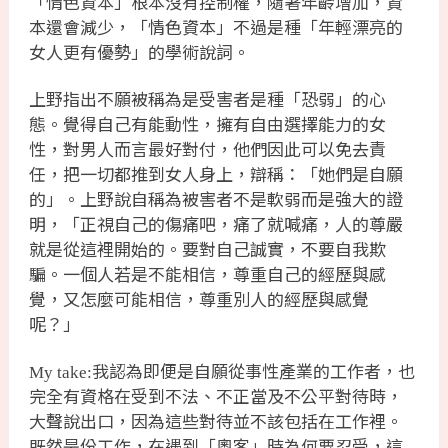
「情色資本」根本沒有控制權，隨著年齡增加，資
本還會減少，「情色資本」不過是種「年輕漂亮的
女人更有優勢」的學術說詞。
上野指出不願被稱為是受害者是種「恐弱」的心
態。覺得自己有能動性，擁有自由選擇能力的女
性，對男人而言最好對付，他們因此可以免去責
任，把一切都推到女人身上，辯稱：「她們是自願
的」。上野說自稱為被害者不是軟弱而是強大的證
明，「正視自己的傷痛吧，痛了就喊痛，人的尊嚴
就是從這裡開始的。要對自己誠實，不要自我欺
騙。一個人若是不能相信，尊重自己的經歷與感
覺，又怎麼可能相信，尊重別人的經歷與感覺
呢？」
我認為即便是自願從事性產業的工作者，也
My take:
完全有資格在受到不法、不正當及不公平對待時，
大聲說出口，因為這些對待並不該包括在工作裡。
既然是份工作，在遇到「奧客」時為何要忍受，這