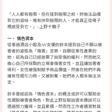
「人人都有極限，但在達到極限之前，妳無法品嚐
到它的滋味。唯有拚到極限的人，才能真正從骨子
裡感受到它。」
上野千鶴子
–
一、
情色資本
從事過酒店小姐及
女優的鈴本提到自己不願以被
AV
害者的姿態為「傷害」定罪，自願從事性產業的
她，認為自己已經放棄了說受傷的權利。然而她又
擔心自己所採取的立場會傷害女性，並且讓加害者
得利。女性被強制賦予商品價值，然後在她們不再
擁有性吸引力時，又被剝奪，她們本人根本無法決
定。
鈴本曾經認為「情色資本」的概念或許可以幫助女
性擺脫被害者角色，對此上野反駁說資本應該可以
透過努力獲得，並且累積，然而性工作者通常對其