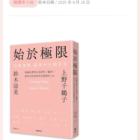
閱讀非小說
2025 年 6 月 28 日