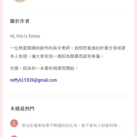
關於作者
Hi, this is Emma.
一位熱愛閱讀和創作的英文老師。我想把看過的好書分享給更
多人知道，讓大家和我一樣因為閱讀而感到幸福。
改變，因為和一本書的相遇而開始。
miffy615926@gmail.com
本週最熱門
想法這種事如果不明確的說出來，是不會有人知道的吧…