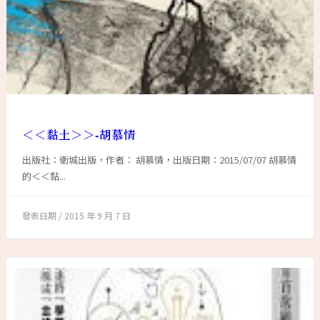
＜＜黏土＞＞-胡慕情
出版社：衛城出版，作者： 胡慕情，出版日期：2015/07/07 胡慕情
的＜＜黏...
2015 年 9 月 7 日