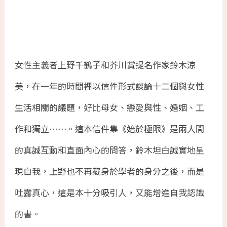
女性主義者上野千鶴子和芥川賞提名作家鈴木涼
美，在一年的時間裡以信件形式談論十二個與女性
生活相關的議題，好比母女、戀愛與性、婚姻、工
作和獨立⋯⋯。這本信件集《始於極限》是兩人間
的真誠互動和直面內心的問答，鈴木坦白誠實地呈
現自我，上野也不再藏身於學者的身分之後，而是
吐露真心，這是本十分吸引人，又能增進自我認識
的書。