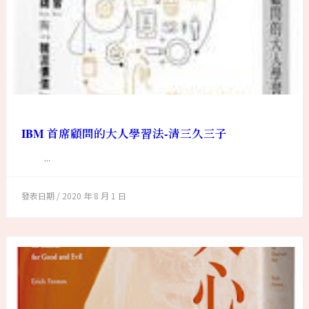
IBM 首席顧問的大人學習法-清三久三子
...
2020 年 8 月 1 日