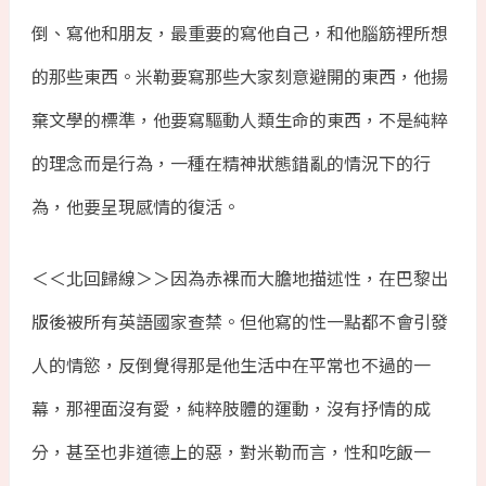
倒、寫他和朋友，最重要的寫他自己，和他腦筋裡所想
的那些東西。米勒要寫那些大家刻意避開的東西，他揚
棄文學的標準，他要寫驅動人類生命的東西，不是純粹
的理念而是行為，一種在精神狀態錯亂的情況下的行
為，他要呈現感情的復活。
＜＜北回歸線＞＞因為赤裸而大膽地描述性，在巴黎出
版後被所有英語國家查禁。但他寫的性一點都不會引發
人的情慾，反倒覺得那是他生活中在平常也不過的一
幕，那裡面沒有愛，純粹肢體的運動，沒有抒情的成
分，甚至也非道德上的惡，對米勒而言，性和吃飯一