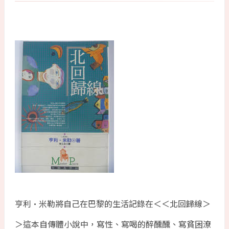
亨利•米勒將自己在巴黎的生活記錄在＜＜北回歸線＞
＞這本自傳體小說中，寫性、寫喝的醉醺醺、寫貧困潦