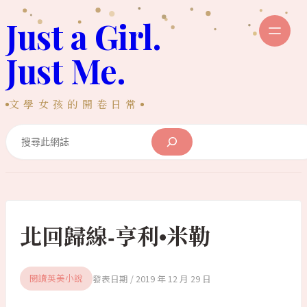
跳
Just a Girl.
至
主
Just Me.
要
內
文學女孩的開卷日常
容
Search
北回歸線-亨利•米勒
2019 年 12 月 29 日
閱讀英美小說