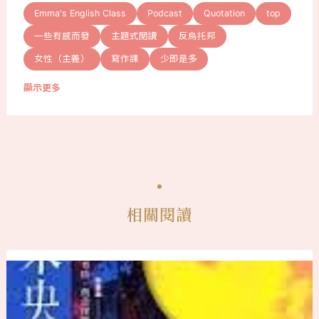
Emma's English Class
Podcast
Quotation
top
一些有感而發
主題式閱讀
反烏托邦
女性（主義）
寫作課
少即是多
顯示更多
相關閱讀