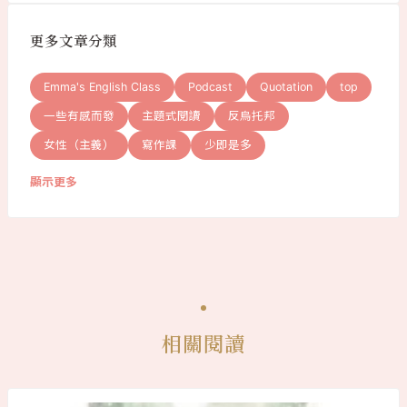
更多文章分類
Emma's English Class
Podcast
Quotation
top
一些有感而發
主題式閱讀
反烏托邦
女性（主義）
寫作課
少即是多
顯示更多
相關閱讀