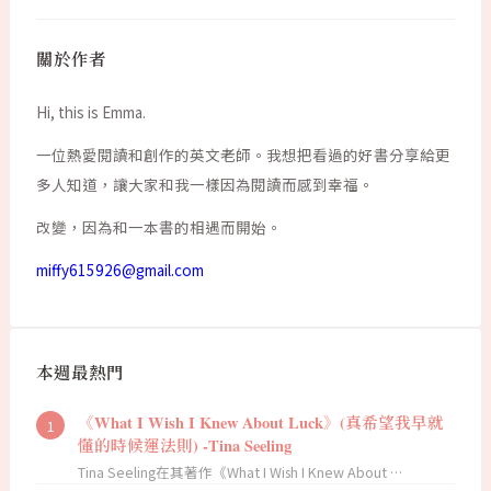
關於作者
Hi, this is Emma.
一位熱愛閱讀和創作的英文老師。我想把看過的好書分享給更
多人知道，讓大家和我一樣因為閱讀而感到幸福。
改變，因為和一本書的相遇而開始。
miffy615926@gmail.com
本週最熱門
《What I Wish I Knew About Luck》(真希望我早就
懂的時候運法則) -Tina Seeling
Tina Seeling在其著作《What I Wish I Knew About …