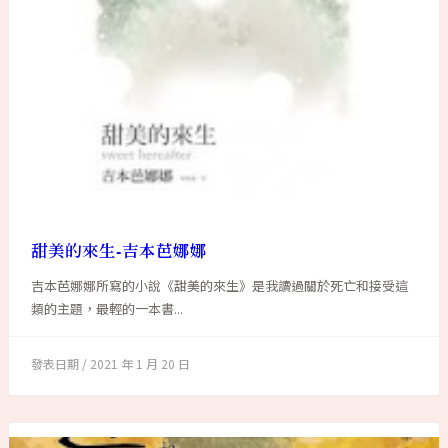
甜美的來生-吉本芭娜娜
吉本芭娜娜所寫的小說《甜美的來生》是我讀過關於死亡和接受這
類的主題，最輕的一本書...
2021 年 1 月 20 日