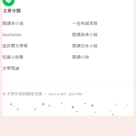
文章分類
閱讀非小說
一些有感而發
Quotation
閱讀英美小說
諾貝爾文學獎
閱讀日本小說
短篇小說集
閱讀小說
文學理論
© 文學女孩的開卷日常 · Just a Girl. Just Me.