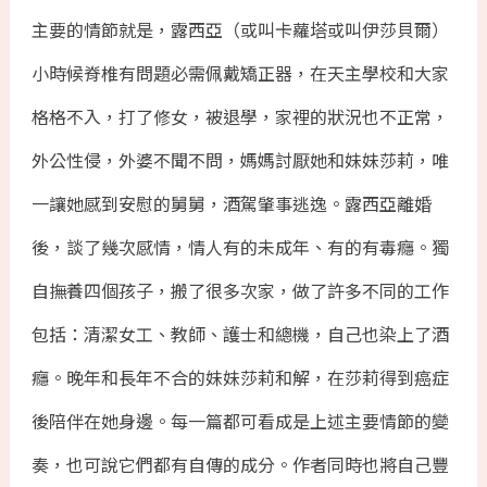
主要的情節就是，露西亞（或叫卡蘿塔或叫伊莎貝爾）
小時候脊椎有問題必需佩戴矯正器，在天主學校和大家
格格不入，打了修女，被退學，家裡的狀況也不正常，
外公性侵，外婆不聞不問，媽媽討厭她和妹妹莎莉，唯
一讓她感到安慰的舅舅，酒駕肇事逃逸。露西亞離婚
後，談了幾次感情，情人有的未成年、有的有毒癮。獨
自撫養四個孩子，搬了很多次家，做了許多不同的工作
包括：清潔女工、教師、護士和總機，自己也染上了酒
癮。晚年和長年不合的妹妹莎莉和解，在莎莉得到癌症
後陪伴在她身邊。每一篇都可看成是上述主要情節的變
奏，也可說它們都有自傳的成分。作者同時也將自己豐