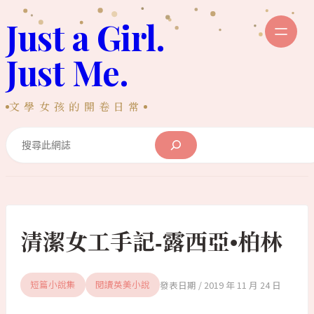
跳
Just a Girl.
至
主
Just Me.
要
內
文學女孩的開卷日常
容
Search
清潔女工手記-露西亞•柏林
2019 年 11 月 24 日
短篇小說集
閱讀英美小說