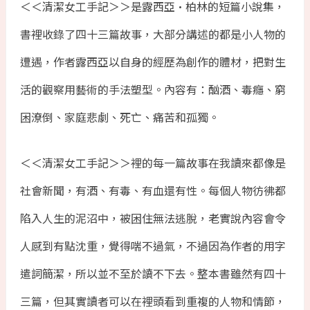
＜＜清潔女工手記＞＞是露西亞•柏林的短篇小說集，
書裡收錄了四十三篇故事，大部分講述的都是小人物的
遭遇，作者露西亞以自身的經歷為創作的體材，把對生
活的觀察用藝術的手法塑型。內容有：酗酒、毒癮、窮
困潦倒、家庭悲劇、死亡、痛苦和孤獨。
＜＜清潔女工手記＞＞裡的每一篇故事在我讀來都像是
社會新聞，有酒、有毒、有血還有性。每個人物彷彿都
陷入人生的泥沼中，被困住無法逃脫，老實說內容會令
人感到有點沈重，覺得喘不過氣，不過因為作者的用字
遣詞簡潔，所以並不至於讀不下去。整本書雖然有四十
三篇，但其實讀者可以在裡頭看到重複的人物和情節，