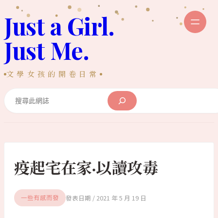
跳
Just a Girl.
至
主
Just Me.
要
內
文學女孩的開卷日常
容
Search
疫起宅在家·以讀攻毒
2021 年 5 月 19 日
一些有感而發