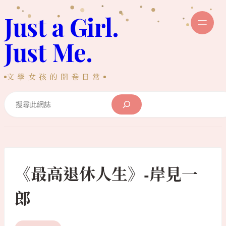
跳
Just a Girl.
至
主
Just Me.
要
內
文學女孩的開卷日常
容
Search
《最高退休人生》-岸見一
郎