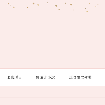
服務項目
閱讀非小說
諾貝爾文學獎