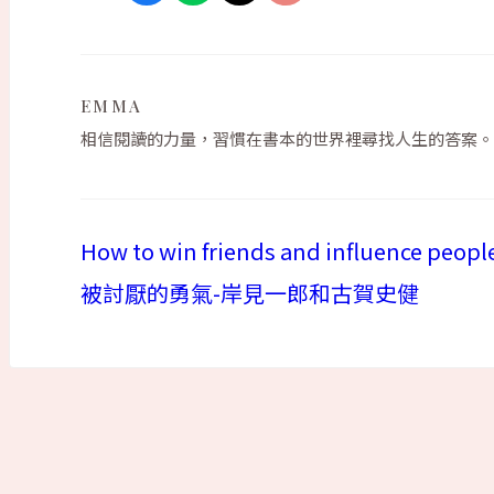
EMMA
相信閱讀的力量，習慣在書本的世界裡尋找人生的答案。
How to win friends and influence peopl
被討厭的勇氣-岸見一郎和古賀史健