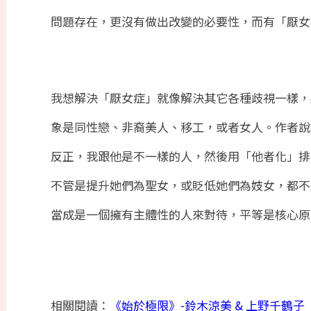
問題存在，更沒有做出改變的必要性，而有「厭女
我想解決「厭女症」就像解決其它各種歧視一樣，
象是同性戀、非裔美人、移工，或者女人。作者說
反正，我跟他是不一樣的人，然後用「他者化」排
不管是提升她們為聖女，或貶低她們為妓女，都不
當成是一個擁有主體性的人來對待，平等是核心原
相關閱讀：
《始於極限》-鈴木涼美 & 上野千鶴子