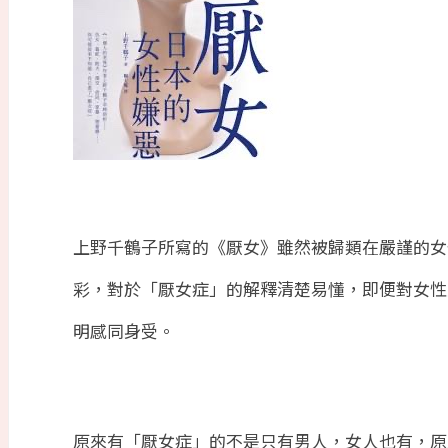
上野千鶴子所寫的《厭女》雖然被歸類在嚴謹的女
彩，對於「厭女症」的解釋清楚易懂，即便對女性
明感同身受。
原來有「厭女症」的不是只有男人，女人也有，原