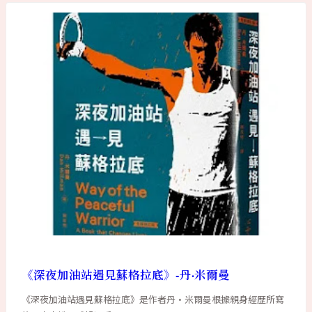
《深夜加油站遇見蘇格拉底》-丹·米爾曼
《深夜加油站遇見蘇格拉底》是作者丹·米爾曼根據親身經歷所寫