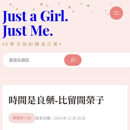
跳
Just a Girl.
至
主
Just Me.
要
內
文學女孩的開卷日常
容
Search
時間是良藥-比留間榮子
2024 年 12 月 28 日
閱讀非小說