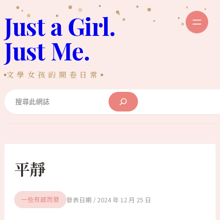
跳
Just a Girl.
至
主
Just Me.
要
內
文學女孩的開卷日常
容
Search
平靜
2024 年 12 月 25 日
一些有感而發