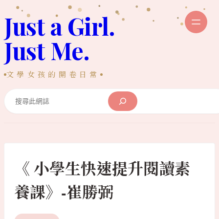
跳
Just a Girl.
至
主
Just Me.
要
內
文學女孩的開卷日常
容
Search
《 小學生快速提升閱讀素
養課》-崔勝弼