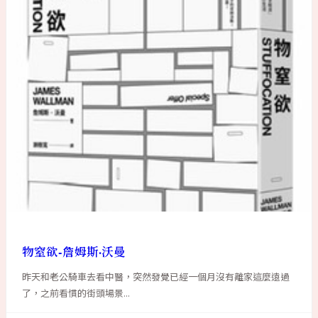
物窒欲-詹姆斯·沃曼
昨天和老公騎車去看中醫，突然發覺已經一個月沒有離家這麼遠過
了，之前看慣的街頭場景...