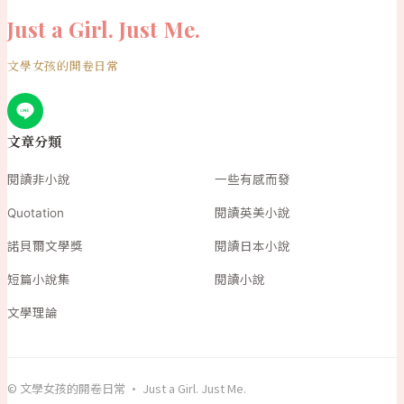
Just a Girl. Just Me.
文學女孩的開卷日常
文章分類
閱讀非小說
一些有感而發
Quotation
閱讀英美小說
諾貝爾文學獎
閱讀日本小說
短篇小說集
閱讀小說
文學理論
© 文學女孩的開卷日常 · Just a Girl. Just Me.