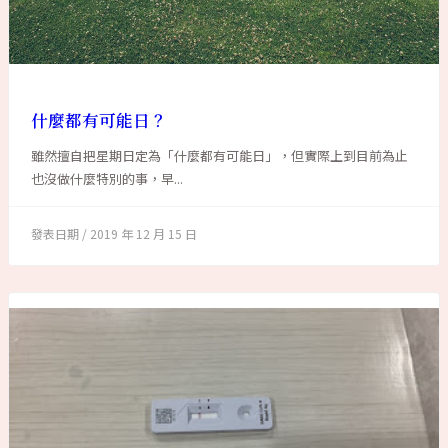
什麼都有可能日？
雖然擅自把星期日定為「什麼都有可能日」，但實際上到目前為止
也沒做什麼特別的事，早...
2019 年 12 月 15 日