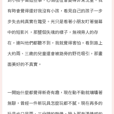
有時會覺得還好我沒有小孩，看見自己的孩子一步
步失去純真實在難受。光只是看著小朋友盯著螢幕
中的短影片，那整個失魂的樣子，無視旁人的存
在，連叫他們都聽不到，我就覺得害怕。看到路上
大約兩、三歲的兒童還會被路旁的野花吸引，那畫
面美好的不真實。
一開始什麼都覺得新奇有趣，現在動不動就嚷囔著
無聊，曾經一件新玩具怎麼玩都不膩，現在再多的
玩具也只是兩、三分鐘的熱情，臉上那充滿情感的