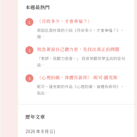
本週最熱門
《月收多少，才會幸福？》
原田比香所寫的小說《月收多少，才會幸福？》，
描…
別急著說自己聽力差，先找出真正的問題
「老師，我聽力很差。」 我很常聽到學生說的這句
話…
《心裡的痛，身體告訴你》-妮可·薩克斯
妮可·薩克斯的作品《心裡的痛，身體告訴你》，
指出…
歷年文章
2026 年 8 月
(1)