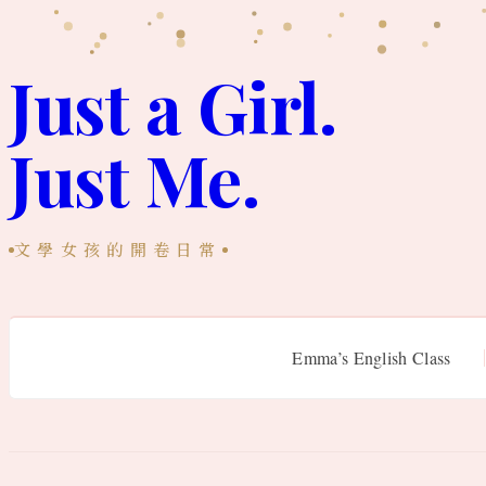
跳
至
Just a Girl.
主
Just Me.
要
內
容
文學女孩的開卷日常
Emma’s English Class