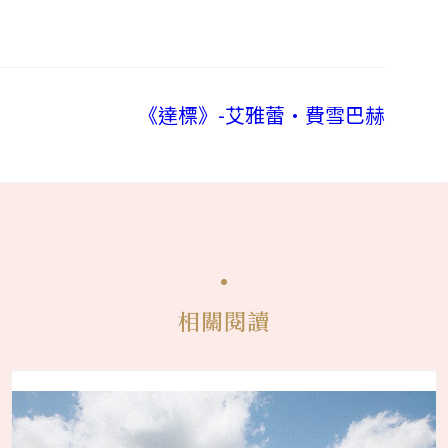
《達標》-艾雅蕾·費雪巴赫
相關閱讀