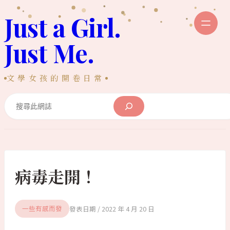
跳
Just a Girl.
至
主
Just Me.
要
內
文學女孩的開卷日常
容
Search
病毒走開！
2022 年 4 月 20 日
一些有感而發