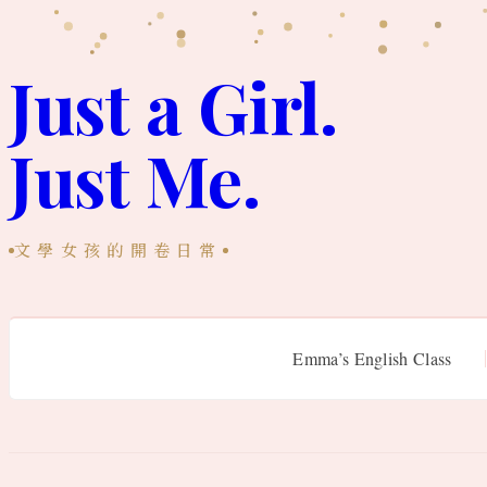
跳
至
Just a Girl.
主
Just Me.
要
內
容
文學女孩的開卷日常
Emma’s English Class