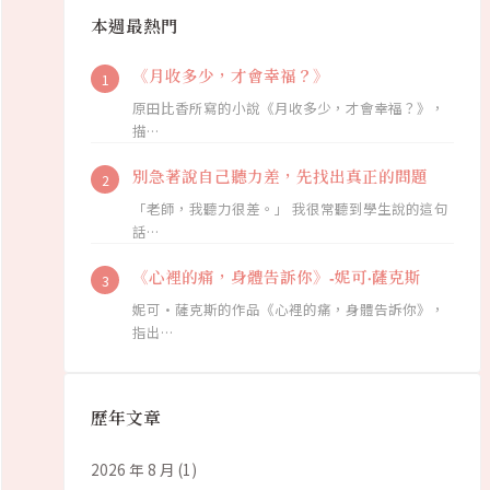
本週最熱門
《月收多少，才會幸福？》
原田比香所寫的小說《月收多少，才會幸福？》，
描…
別急著說自己聽力差，先找出真正的問題
「老師，我聽力很差。」 我很常聽到學生說的這句
話…
《心裡的痛，身體告訴你》-妮可·薩克斯
妮可·薩克斯的作品《心裡的痛，身體告訴你》，
指出…
歷年文章
2026 年 8 月
(1)