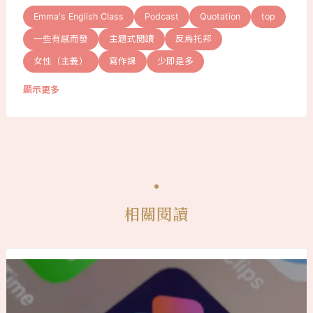
Emma's English Class
Podcast
Quotation
top
一些有感而發
主題式閱讀
反烏托邦
女性（主義）
寫作課
少即是多
顯示更多
相關閱讀