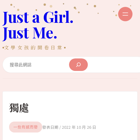
跳
Just a Girl.
至
主
Just Me.
要
內
文學女孩的開卷日常
容
Search
獨處
2022 年 10 月 26 日
一些有感而發