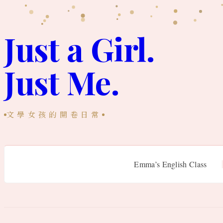
跳
至
Just a Girl.
主
Just Me.
要
內
容
文學女孩的開卷日常
Emma’s English Class