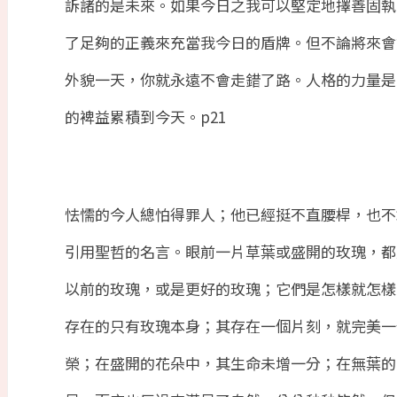
訴諸的是未來。如果今日之我可以堅定地擇善固執
了足夠的正義來充當我今日的盾牌。但不論將來會
外貌一天，你就永遠不會走錯了路。人格的力量是
的裨益累積到今天。
p21
怯懦的今人總怕得罪人；他已經挺不直腰桿，也不
引用聖哲的名言。眼前一片草葉或盛開的玫瑰，都
以前的玫瑰，或是更好的玫瑰；它們是怎樣就怎樣
存在的只有玫瑰本身；其存在一個片刻，就完美一
榮；在盛開的花朵中，其生命未增一分；在無葉的