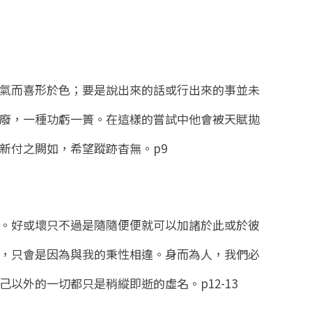
氣而喜形於色；要是說出來的話或行出來的事並未
廢，一種功虧一簣。在這樣的嘗試中他會被天賦拋
新付之闕如，希望蹤跡杳無。
p9
。好或壞只不過是隨隨便便就可以加諸於此或於彼
，只會是因為與我的秉性相違。身而為人，我們必
己以外的一切都只是稍縱即逝的虛名。
p12-13