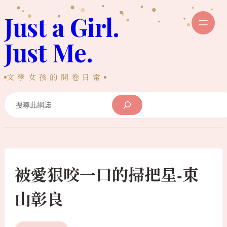
跳
Just a Girl.
至
主
Just Me.
要
內
文學女孩的開卷日常
容
Search
被愛狠咬一口的掃把星-東
山彰良