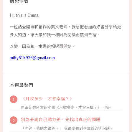
關於作者
Hi, this is Emma.
一位熱愛閱讀和創作的英文老師。我想把看過的好書分享給更
多人知道，讓大家和我一樣因為閱讀而感到幸福。
改變，因為和一本書的相遇而開始。
miffy615926@gmail.com
本週最熱門
《月收多少，才會幸福？》
原田比香所寫的小說《月收多少，才會幸福？》，描…
別急著說自己聽力差，先找出真正的問題
「老師，我聽力很差。」 我很常聽到學生說的這句話…