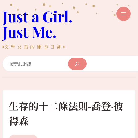
跳
Just a Girl.
至
主
Just Me.
要
內
文學女孩的開卷日常
容
Search
生存的十二條法則-喬登·彼
得森