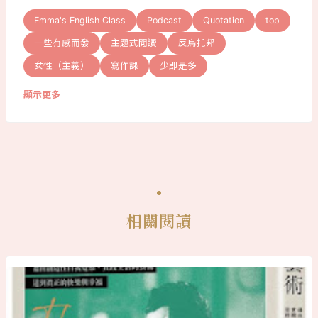
Emma's English Class
Podcast
Quotation
top
一些有感而發
主題式閱讀
反烏托邦
女性（主義）
寫作課
少即是多
顯示更多
相關閱讀