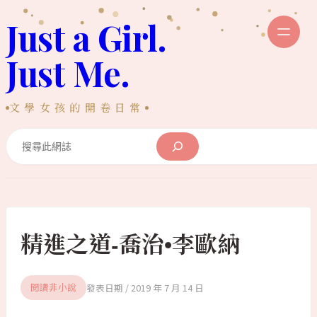
跳
Just a Girl.
至
主
Just Me.
要
內
文學女孩的開卷日常
容
Search
精進之道-喬治•李歐納
2019 年 7 月 14 日
閱讀非小說