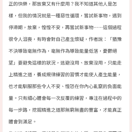
正的快樂，那放棄又有什麼用？我不知道其他人是怎
樣，但我的情況就是一種惡性循環，嘗試新事物，遇到
停滯期，放棄，惶惶不安，再嘗試新事物⋯⋯這個過程
很令人沮喪，有時會對自己產生懷疑，作者說：「猶豫
不決導致毫無作為，毫無作為導致能量低落，憂鬱絕
望」要避免這樣的狀況，逃避沒用、放棄沒用，只能走
上精進之道，養成規律練習的習慣才能使人產生能量，
也才能馴服那些令人不安、惶恐在你內心亂竄的負面能
量。只有細心體會每一次反覆的練習，專注在過程中的
每一步路，挖掘精進之道那無窮無盡的豐富，才能真正
體會到滿足。