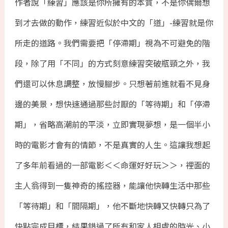
作者說「練習」應該是你所擁有的本質，不是你偶爾想
到才去做的動作，練習近似於中文的「道」-練習就是你
所走的道路。我們需要把「停滯期」視為不可避免的階
段，除了用「不同」的方式刻意練習突破瓶頸之外，我
們還可以休息調整，放慢腳步。只想著前進就看不見身
邊的美景，想快速通過那些討厭的「等待期」和「停滯
期」，省略高潮前的平淡，立即實現夢想，是一個半小
時的電影才會有的情節，不是真實的人生。這讓我想起
了多年前看過的一部電影＜＜命運好好玩＞＞，裡面的
主人翁得到一隻神奇的搖控器，能讓他快轉生活中那些
「等待期」和「間隔期」，他不斷地快轉又快轉只為了
快點完成目標，結果錯過了所有和家人相處的時光、小