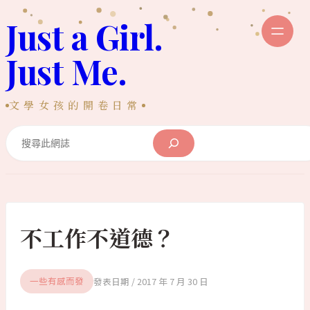
跳
Just a Girl.
至
主
Just Me.
要
內
文學女孩的開卷日常
容
Search
不工作不道德？
2017 年 7 月 30 日
一些有感而發