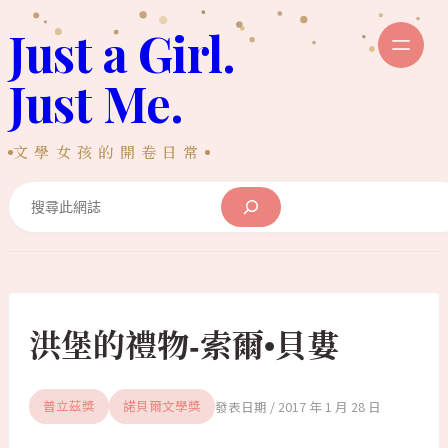
跳
Just a Girl.
至
主
Just Me.
要
內
文學女孩的開卷日常
容
Search
洪堡的禮物-索爾•貝婁
2017 年 1 月 28 日
普立茲獎
諾貝爾文學獎