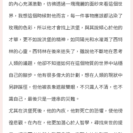
的內心充滿激動，彷彿透過一塊瑰麗的面紗來看這個世
界，我想這個時候對他而言，每一件事物應該都沾染了
玫瑰的色彩，所以他才會找上洪堡，與其說傾心於他的
才華，更不如說洪堡的精神，如同陽光和水灌溉了西特
林的心靈。西特林在後來迷失了，雖說他不斷地在思考
人類的議題，他卻不知道如何在這個物質的世界中站穩
自己的腳步。他有很多偉大的計劃，想在人類的現狀中
另辟蹊徑，但他被表象遮蔽雙眼，不只識人不清，也不
識自己，最後只是一連串的災難。
尤其在洪堡死後，他的內疚，他對死亡的恐懼，使他徬
徨悲觀。在內在，他更加潛心於人智學，尋找來世的提