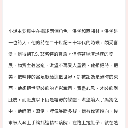
小說主要集中在描述兩個角色，洪堡和西特林。洪堡是
一位詩人，他的詩在二十世紀三十年代的時候，頗受喜
愛，還得到T.S. 艾略特的賞識。但隨著經濟迅速的發
展，物質主義當道，洪堡不再受人重視，他想把詩，把
美，把精神的富足獻給這個世界，卻被認為是過時的東
西，他想把世界裝飾的光彩奪目，費盡心思，才裝飾到
肚皮，而肚皮以下仍是粗野的裸體。洪堡陷入了孤獨之
中，他醉酒，潦倒，脾氣暴躁多疑，還有躁鬱傾向，後
來被人套上手銬抓進精神病院，在路上拉肚子，就在這