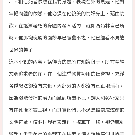
示，相信死者依然在我們身邊，表現在外的則是，他對
年輕肉體的依戀，他必須在他貌美的情婦身上，藉由情
欲，在逐漸老朽的身體內灌入活力。就如西特林自己所
說，他那塊瑰麗的面紗早已破舊不堪，他已經看不見這
世界的美了。
這本小說的內容，講得真的是所有知識份子，所有精神
文明追求者的痛，在一個注重物質功用的社會裡，充滿
各種想法卻沒有文化，大部分的人都沒有真正地活著，
因為沒能發揮的潛力而感到煩悶不已，詩人和藝術家只
有在死後才被正視，而其實他們只不過是被當成炫耀的
文明符號，這個世界有表無裡，掠奪了一切，卻仍感到
貧乏，千千萬萬的靈魂正在枯萎。詩人想給這個世界美