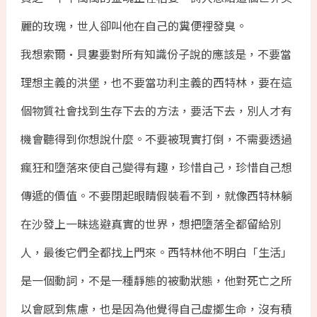
麗的玫瑰，世人卻叫他在自己的糞便裡發臭。
我想索爾•貝婁要對所有知識份子說的應該是，不要當
理想主義的洪堡，也不要當功利主義的西特林，要在這
個物質社會找到生存下去的方法，要活下去，別人才有
機會聽得到你想說什麼。不要被現實打倒，不需要透過
瘋狂和墮落來使自己變得有趣，珍惜自己，珍惜自己想
傳遞的價值。不要閉起眼睛假裝看不到，就像西特林躺
在沙發上一昧逃避真實的世界，想把墮落全都留給別
人，最後它們全都找上門來。西特林他不明白「生活」
是一個動詞，不是一種靜態的被動狀態，他對死亡之所
以會感到焦慮，也是因為他覺得自己虛擲生命，沒有積