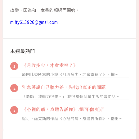
改變，因為和一本書的相遇而開始。
miffy615926@gmail.com
本週最熱門
《月收多少，才會幸福？》
原田比香所寫的小說《月收多少，才會幸福？》，描…
別急著說自己聽力差，先找出真正的問題
「老師，我聽力很差。」 我很常聽到學生說的這句話…
《心裡的痛，身體告訴你》-妮可·薩克斯
妮可·薩克斯的作品《心裡的痛，身體告訴你》，指出…