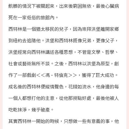
骯髒的情況下被關起來，出來後窮困無依，最後心臟病
死在一家低俗的旅館內。
西特林是一個猶太移民的兒子，因為崇拜洪堡離開家鄉
到紐約去追隨他。洪堡和西特林既像兄弟，更像父子，
洪堡經常向西特林講述各種思想，不管是文學、哲學、
社會或藝術無所不談。之後，西特林以洪堡為原型，創
作了一部戲劇＜＜馮•特倫克＞＞，獲得了巨大成功。
成名後的西特林便縱情聲色，花錢如流水，他身邊的每
一個人都想打他的主意，從他那撈點好處，最後他被人
吃乾抹淨，幾乎破產。
其實西特林一開始的時候，只想做一些有意義的事，他