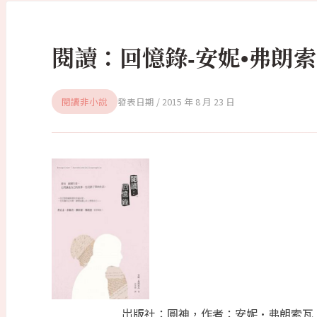
閱讀：回憶錄-安妮•弗朗
閱讀非小說
2015 年 8 月 23 日
岀版社：圓神，作者：安妮•弗朗索瓦，譯