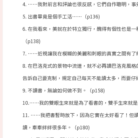
4. ⋯⋯我對前言和評論也很反感，它們自作聰明，事
5. 出書畢竟是個手工活⋯⋯（p136)
6. 在我看來，美就在於特立獨行，醜得有個性也是
（p138)
7. ⋯⋯近視讓我在模糊的美麗和刺眼的真實之間有了緩
8. 在巴洛克式的景物中流連，就不必再讀巴洛克風
告訴自己要克制，規定自己每天不能讀太多，而要仔細
9. 不讀書，無論如何做不到。（p158)
10.⋯⋯我的雙眼生來就是為了看書的，雙手生來就是
11. ⋯⋯我把書暫時放下，因為它實在太好看了！
讀，牽牽絆絆很多年。（p180)