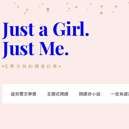
跳
至
Just a Girl.
主
Just Me.
要
內
容
文學女孩的開卷日常
諾貝爾文學獎
主題式閱讀
閱讀非小說
一些有感