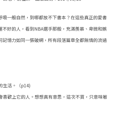
呼吸一般自然，到哪都放不下書本？在這些真正的愛書
運不好的人，看到NBA選手那般，充滿羨慕、卑微和嫉
何記憶力如同一張破網，所有段落篇章全都無情的流過
生活。（p14)
都會喜歡上它的人。想想真有意思，這次不買，只意味著