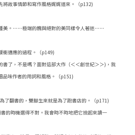
先將故事情節和寫作風格娓娓道來。（p132)
一種美。⋯⋯極端的醜與絕對的美同樣令人著迷⋯⋯
衝適應的過程。（p149)
格的書了，不是嗎？面對這部大作（＜＜創世紀＞＞)，我
品味作者的用詞和風格。（p151)
為了翻書的，雙腳生來就是為了跑書店的。（p171)
但讀書的時機選得不對。我會時不時地把它撿起來讀一