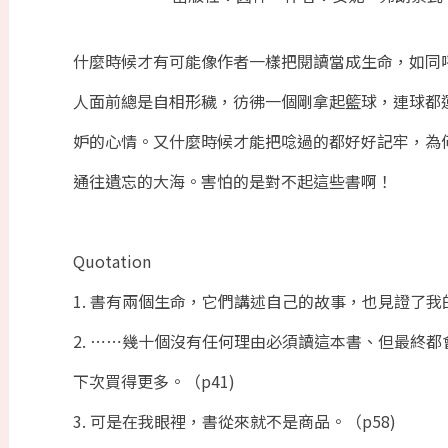
什麼時候才有可能像作者一樣把閱讀當成生命，如同
人面前總是自相形穢，彷彿一個剛拿起籃球，連球都
妒的心情。又什麼時候才能把唸過的都好好記牢，為
通往遺忘的大海。害怕的是對不起這些書啊！
Quotation
1. 書有兩個生命，它們講述自己的故事，也見證了我的
2. ⋯⋯幾十個沒有任何理由必須讀這本書、但最終
下次買得更多。（p41)
3. 可是在我眼裡，書從來就不是商品。（p58)