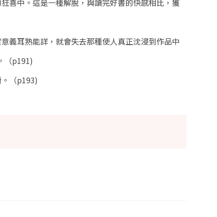
大的狂喜中。這是一種解脫，與讀完好書的快感相比，獲
現實意義耳熟能詳，就會失去那種使人真正沈浸到作品中
p191)
（p193)