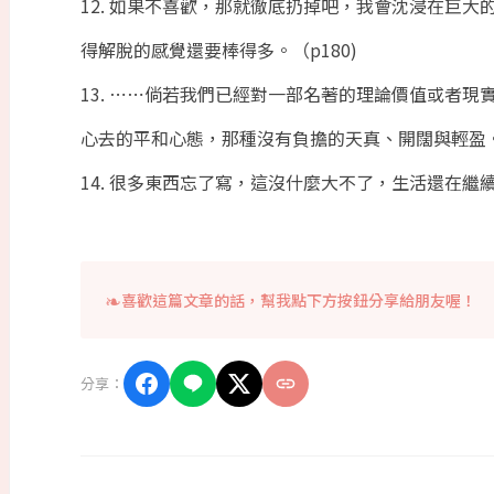
12. 如果不喜歡，那就徹底扔掉吧，我會沈浸在巨
得解脫的感覺還要棒得多。（p180)
13. ⋯⋯倘若我們已經對一部名著的理論價值或者
心去的平和心態，那種沒有負擔的天真、開闊與輕盈。（
14. 很多東西忘了寫，這沒什麼大不了，生活還在繼續。
喜歡這篇文章的話，幫我點下方按鈕分享給朋友喔！
分享：