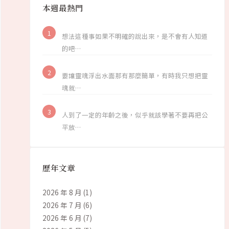
本週最熱門
想法這種事如果不明確的說出來，是不會有人知道
的吧…
要讓靈魂浮出水面那有那麼簡單，有時我只想把靈
魂就…
人到了一定的年齡之後，似乎就該學著不要再把公
平放…
歷年文章
2026 年 8 月
(1)
2026 年 7 月
(6)
2026 年 6 月
(7)