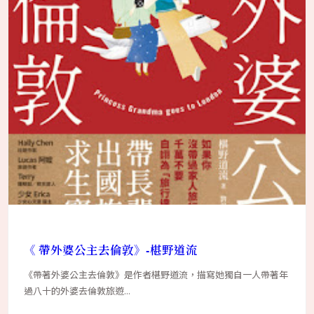
《 帶外婆公主去倫敦》-椹野道流
《帶著外婆公主去倫敦》是作者椹野道流，描寫她獨自一人帶著年
過八十的外婆去倫敦旅遊...