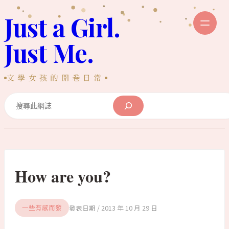
跳
Just a Girl.
至
主
Just Me.
要
內
文學女孩的開卷日常
容
Search
How are you?
2013 年 10 月 29 日
一些有感而發