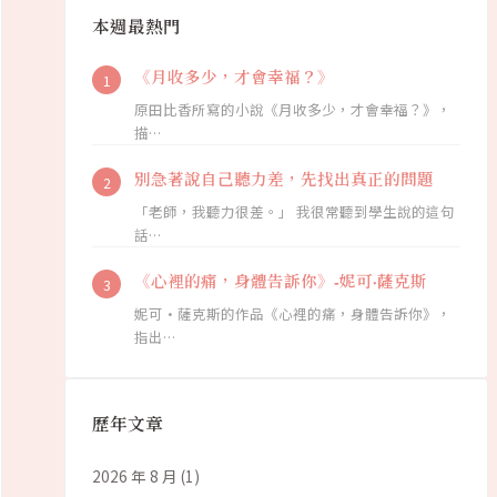
本週最熱門
《月收多少，才會幸福？》
原田比香所寫的小說《月收多少，才會幸福？》，
描…
別急著說自己聽力差，先找出真正的問題
「老師，我聽力很差。」 我很常聽到學生說的這句
話…
《心裡的痛，身體告訴你》-妮可·薩克斯
妮可·薩克斯的作品《心裡的痛，身體告訴你》，
指出…
歷年文章
2026 年 8 月
(1)