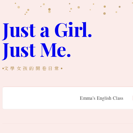
跳
至
Just a Girl.
主
Just Me.
要
內
容
文學女孩的開卷日常
Emma’s English Class