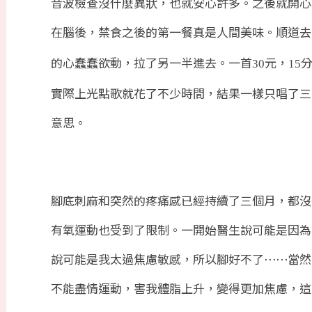
音波檢查沒什麼異狀，也就安心許多。之後就開心
在腦後，禁食之後的第一餐真是人間美味。順道去
的心蠢蠢欲動，拉了另一半進去。一首
元，
30
15
實際上光點歌就花了不少時間，結果一樣只唱了三
意思。
腳底刺麻和突然的疼痛感已經持續了三個月，都沒
有氧運動也受到了限制。一開始醫生說可能是因為
說可能是我太過焦慮敏感，所以腳好不了⋯⋯當然
不能盡情運動，害我體脂上升，變得更加焦慮，這