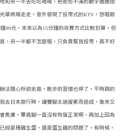
地和另一半去吃吃喝喝，把那些不滿的數字通通拋
光華商場走走，意外發現了投幣式的
，想唱歌
KTV
分鐘
元，本來以為
分鐘的收費方式比較划算，但
90
15
首，另一半都不怎麼唱，只負責幫我投幣，真不好
辦法隨心所欲走路，散步的習慣也停了，平時跳的
我去日本旅行時，讓雙腳太過疲累而造成，後來又
會焦慮，畢竟腳一直沒有恢復正常啊，再加上因為
已經是種雞生蛋，還是蛋生雞的問題了。有時候，