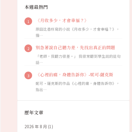
本週最熱門
《月收多少，才會幸福？》
原田比香所寫的小說《月收多少，才會幸福？》，
描…
別急著說自己聽力差，先找出真正的問題
「老師，我聽力很差。」 我很常聽到學生說的這句
話…
《心裡的痛，身體告訴你》-妮可·薩克斯
妮可·薩克斯的作品《心裡的痛，身體告訴你》，
指出…
歷年文章
2026 年 8 月
(1)