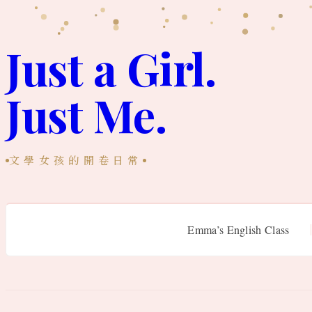
跳
至
Just a Girl.
主
Just Me.
要
內
容
文學女孩的開卷日常
Emma’s English Class