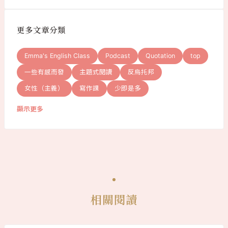
更多文章分類
Emma's English Class
Podcast
Quotation
top
一些有感而發
主題式閱讀
反烏托邦
女性（主義）
寫作課
少即是多
顯示更多
相關閱讀