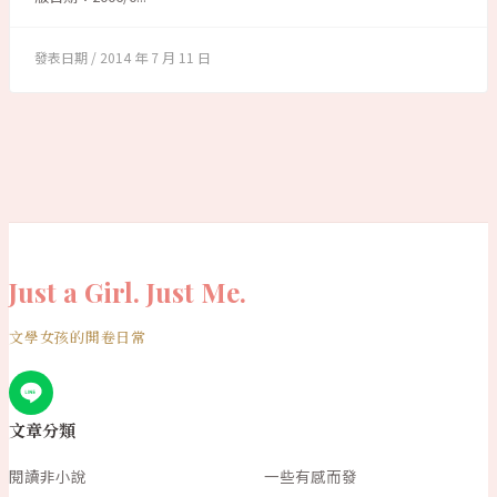
2014 年 7 月 11 日
Just a Girl. Just Me.
文學女孩的開卷日常
文章分類
閱讀非小說
一些有感而發