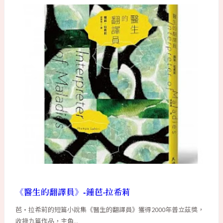
《醫生的翻譯員》-鍾芭·拉希莉
芭·拉希莉的短篇小說集《醫生的翻譯員》獲得2000年普立茲獎，
收錄九篇作品，主角...