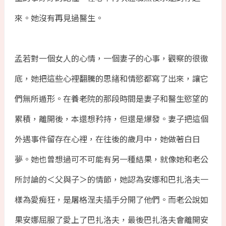
來。她沒有再見過醫生。
孟若對一個女人的心情，一個妻子的心事，觀察的很徹
底，她把這些心裡翻騰的思緖和情慾都寫了出來，讓它
們無所遁形。在養老院的那段時間是妻子和醫生慾望的
累積，離開後，本還想矜持，但還是爆發。妻子把這個
外遇事件留存在心裡，在往後的歲月中，她做著白日
夢。她也曾想過可不可能有另一種結果，就像她和老公
所討論的＜父與子＞的情節，她認為安娜和巴扎洛夫一
樣為愛痴狂，是屠格涅夫插手分開了他們。而老公說如
果安娜屈服了愛上了巴扎洛夫，最後巴扎洛夫會離開安