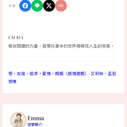
分享：
EMMA
相信閱讀的力量，習慣在書本的世界裡尋找人生的答案。
恨，友誼，追求，愛情，婚姻（感情遊戲）-艾莉絲•孟若
想像
Emma
瀏覽簡介