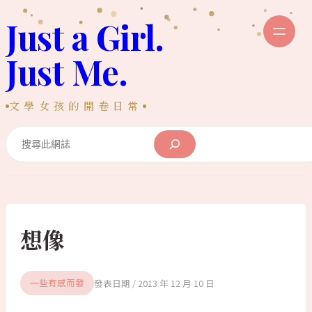
跳
Just a Girl.
至
主
Just Me.
要
內
文學女孩的開卷日常
容
Search
想像
2013 年 12 月 10 日
一些有感而發