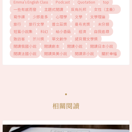
Emma's English Class
Podcast
Quotation
top
一些有感而發
主題式閱讀
反烏托邦
女性（主義）
寫作課
少即是多
心理學
文學
文學理論
旅行
旅行文學
普立茲獎
曼布克獎
未分類
短篇小說集
科幻
給小香菇
經濟
自我追尋
致訪客
芥川獎
華文創作
諾貝爾文學獎
閱讀俄國小說
閱讀劇本
閱讀小說
閱讀日本小說
閱讀法國小說
閱讀英美小說
閱讀非小說
關於幸福
相關閱讀