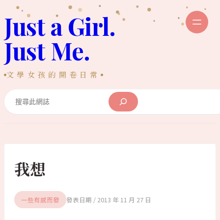
跳
Just a Girl.
至
主
Just Me.
要
內
文學女孩的開卷日常
容
Search
我想
一些有感而發
2013 年 11 月 27 日